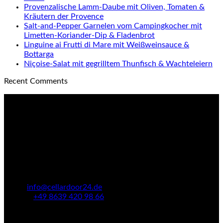
Provenzalische Lamm-Daube mit Oliven, Tomaten &
Kräutern der Provence
Salt-and-Pepper Garnelen vom Campingkocher mit
Limetten-Koriander-Dip & Fladenbrot
Linguine ai Frutti di Mare mit Weißweinsauce &
Bottarga
Niçoise-Salat mit gegrilltem Thunfisch & Wachteleiern
Recent Comments
Cellardoor24
Kellerweg 4
84494 Neumarkt-Sankt Veit
Deutschland
Email:
info@cellardoor24.de
Telefon:
+49 8639 420 98 66