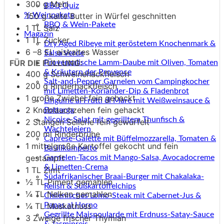
300
g
Mehl
BBQ Quiz
150
g
kalte Butter
in Würfel geschnitten
% Weinpakete
BBQ & Wein-Pakete
1
TL Salz
Magazin
1
TL Zucker
Dry Aged Ribeye mit geröstetem Knochenmark &
6
–8 EL eiskaltes Wasser
Salsa Verde
FÜR DIE FÜLLUNG:
Provenzalische Lamm-Daube mit Oliven, Tomaten
& Kräutern der Provence
400
g
Schweinehackfleisch
Salt-and-Pepper Garnelen vom Campingkocher
200
g
Rinderhackfleisch
mit Limetten-Koriander-Dip & Fladenbrot
1
große Zwiebel
fein gehackt
Linguine ai Frutti di Mare mit Weißweinsauce &
2
Knoblauchzehen
fein gehackt
Bottarga
Niçoise-Salat mit gegrilltem Thunfisch &
2
Stangen Sellerie
fein gewürfelt
Wachteleiern
200
ml
Rinderbrühe
Caprese-Galette mit Büffelmozzarella, Tomaten &
1
mittelgroße Kartoffel
gekocht und fein
Basilikumpesto
gestampft
Garnelen-Tacos mit Mango-Salsa, Avocadocreme
& Limetten-Crema
1
TL Zimt
Südafrikanischer Braai-Burger mit Chakalaka-
½
TL Piment
gemahlen
Relish & Süßkartoffelchips
¼
TL Nelken
gemahlen
Chilenisches Lomo-Steak mit Cabernet-Jus &
¼
TL Muskatnuss
Papas al Horno
Gegrillte Maispoularde mit Erdnuss-Satay-Sauce
3
Zweige frischer Thymian