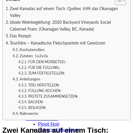
fruchtig & frisch
pikant & rassig
Zwei Kanadas auf einem Tisch: Québec trifft das Okanagan
mild & harmonisch
Valley
exotisch & aromatisch
Ideale Weinbegleitung: 2020 Backyard Vineyards Social
klar & mineralisch
herzhaft & wuerzig
Cabernet Franc (Okanagan Valley, BC, Kanada)
samtig & rund
Das Rezept:
gereift & vielschichtig
Tourtière – Kanadische Fleischpastete mit Gewürzen
nobel & opulent
Kochutensilien
Weisse Rebsorten
Sauvignon Blanc
Zutaten 1x2x3x
Chardonnay
FÜR DEN MÜRBETEIG:
Gewürztraminer
FÜR DIE FÜLLUNG:
Grüner Veltliner
ZUM FERTIGSTELLEN:
Pinot Gris
Anleitungen
Riesling
TEIG HERSTELLEN:
Viognier
FÜLLUNG KOCHEN:
Vidal
PASTETE ZUSAMMENSETZEN:
Pinot Blanc
BACKEN:
Sémillon
BEILAGEN:
Weisse Cuvées
Nährwerte
Rote Rebsorten
Pinot Noir
Zwei Kanadas auf einem Tisch:
Cabernet Sauvignon