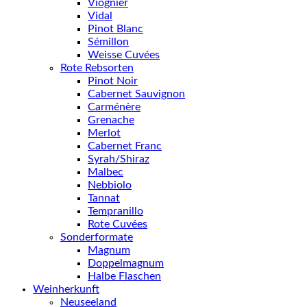
Viognier
Vidal
Pinot Blanc
Sémillon
Weisse Cuvées
Rote Rebsorten
Pinot Noir
Cabernet Sauvignon
Carménère
Grenache
Merlot
Cabernet Franc
Syrah/Shiraz
Malbec
Nebbiolo
Tannat
Tempranillo
Rote Cuvées
Sonderformate
Magnum
Doppelmagnum
Halbe Flaschen
Weinherkunft
Neuseeland