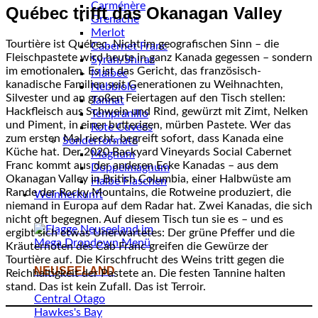
Carménère
Québec trifft das Okanagan Valley
Grenache
Merlot
Tourtière ist Québec. Nicht im geografischen Sinn – die
Cabernet Franc
Fleischpastete wird heute in ganz Kanada gegessen – sondern
Syrah/Shiraz
im emotionalen. Es ist das Gericht, das französisch-
Malbec
kanadische Familien seit Generationen zu Weihnachten,
Nebbiolo
Silvester und an großen Feiertagen auf den Tisch stellen:
Tannat
Hackfleisch aus Schwein und Rind, gewürzt mit Zimt, Nelken
Tempranillo
und Piment, in einer butterigen, mürben Pastete. Wer das
Rote Cuvées
zum ersten Mal riecht, begreift sofort, dass Kanada eine
Sonderformate
Küche hat. Der 2020 Backyard Vineyards Social Cabernet
Magnum
Franc kommt aus der anderen Ecke Kanadas – aus dem
Doppelmagnum
Okanagan Valley in British Columbia, einer Halbwüste am
Halbe Flaschen
Rande der Rocky Mountains, die Rotweine produziert, die
Weinherkunft
niemand in Europa auf dem Radar hat. Zwei Kanadas, die sich
nicht oft begegnen. Auf diesem Tisch tun sie es – und es
ergibt sich etwas Unerwartetes: Der grüne Pfeffer und die
Kräuternoten des Cab Franc greifen die Gewürze der
Tourtière auf. Die Kirschfrucht des Weins tritt gegen die
NEUSEELAND
Reichhaltigkeit der Pastete an. Die festen Tannine halten
stand. Das ist kein Zufall. Das ist Terroir.
Central Otago
Hawkes's Bay