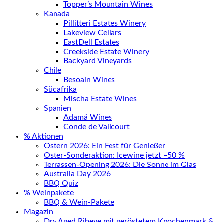
Topper’s Mountain Wines
Kanada
Pillitteri Estates Winery
Lakeview Cellars
EastDell Estates
Creekside Estate Winery
Backyard Vineyards
Chile
Besoain Wines
Südafrika
Mischa Estate Wines
Spanien
Adamá Wines
Conde de Valicourt
% Aktionen
Ostern 2026: Ein Fest für Genießer
Oster-Sonderaktion: Icewine jetzt –50 %
Terrassen-Opening 2026: Die Sonne im Glas
Australia Day 2026
BBQ Quiz
% Weinpakete
BBQ & Wein-Pakete
Magazin
Dry Aged Ribeye mit geröstetem Knochenmark &