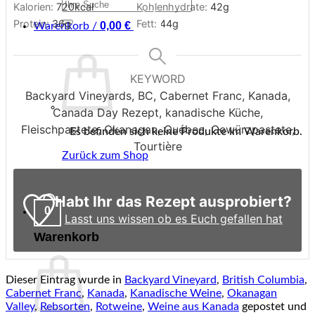
Suchen
Kalorien:
720
kcal
Kohlenhydrate:
42
g
nach:
Protein:
36
g
Fett:
44
g
0
0,00
€
Warenkorb /
KEYWORD
Backyard Vineyards, BC, Cabernet Franc, Kanada,
Canada Day Rezept, kanadische Küche,
Fleischpastete, Okanagan, Québec, Gewürzpastete,
Es befinden sich keine Produkte im Warenkorb.
Tourtière
Zurück zum Shop
Habt Ihr das Rezept ausprobiert?
0
Lasst uns wissen ob es Euch gefallen hat
Warenkorb
Dieser Eintrag wurde in
Backyard Vineyard
,
British Columbia
,
Cabernet Franc
,
Kanada
,
Kanadische Weine
,
Okanagan
Valley
,
Rebsorten
,
Rotweine
,
Weine aus Kanada
gepostet und