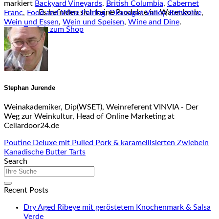
markiert
Backyard Vineyards
,
British Columbia
,
Cabernet
Es befinden sich keine Produkte im Warenkorb.
Franc
,
Food and Wine Pairing
,
Okanagan Valley
,
Rotweine
,
Wein und Essen
,
Wein und Speisen
,
Wine and Dine
.
Zurück zum Shop
Stephan Jurende
Weinakademiker, Dip(WSET), Weinreferent VINVIA - Der
Weg zur Weinkultur, Head of Online Marketing at
Cellardoor24.de
Poutine Deluxe mit Pulled Pork & karamellisierten Zwiebeln
Kanadische Butter Tarts
Search
Recent Posts
Dry Aged Ribeye mit geröstetem Knochenmark & Salsa
Verde