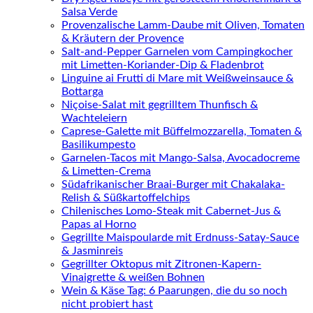
Salsa Verde
Provenzalische Lamm-Daube mit Oliven, Tomaten
& Kräutern der Provence
Salt-and-Pepper Garnelen vom Campingkocher
mit Limetten-Koriander-Dip & Fladenbrot
Linguine ai Frutti di Mare mit Weißweinsauce &
Bottarga
Niçoise-Salat mit gegrilltem Thunfisch &
Wachteleiern
Caprese-Galette mit Büffelmozzarella, Tomaten &
Basilikumpesto
Garnelen-Tacos mit Mango-Salsa, Avocadocreme
& Limetten-Crema
Südafrikanischer Braai-Burger mit Chakalaka-
Relish & Süßkartoffelchips
Chilenisches Lomo-Steak mit Cabernet-Jus &
Papas al Horno
Gegrillte Maispoularde mit Erdnuss-Satay-Sauce
& Jasminreis
Gegrillter Oktopus mit Zitronen-Kapern-
Vinaigrette & weißen Bohnen
Wein & Käse Tag: 6 Paarungen, die du so noch
nicht probiert hast