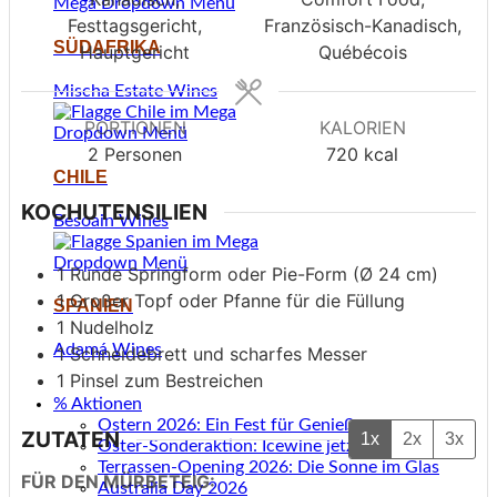
Festtagsgericht,
Französisch-Kanadisch,
SÜDAFRIKA
Hauptgericht
Québécois
Mischa Estate Wines
PORTIONEN
KALORIEN
2
Personen
720
kcal
CHILE
KOCHUTENSILIEN
Besoain Wines
1 Runde Springform oder Pie-Form (Ø 24 cm)
1 Großer Topf oder Pfanne für die Füllung
SPANIEN
1 Nudelholz
Adamá Wines
1 Schneidebrett und scharfes Messer
1 Pinsel zum Bestreichen
% Aktionen
Ostern 2026: Ein Fest für Genießer
ZUTATEN
1x
2x
3x
Oster-Sonderaktion: Icewine jetzt –50 %
Terrassen-Opening 2026: Die Sonne im Glas
FÜR DEN MÜRBETEIG:
Australia Day 2026