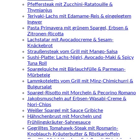
Pfeffersteak mit Zucchini-Ratatouille &
Thymianjus
Teriyaki-Lachs mit Edamame-Reis & eingelegtem
Ingwer
Pasta Primavera mit grünem Spargel, Erbsen &
Zitronen-Ricotta
Lachstatar mit Avocadocreme & Sesam-
Knäckebrot
Straußensteak vom Grill mit Mango-Salsa
Sushi-Platte: Lachs-Nigiri, Avocado-Maki & Spicy
Tuna Roll
Spargelquiche mit Bärlauchfülle & Parmesan-
Mürbeteig
Lammkoteletts vom Grill mit Minz-Chimichurri &
Bulgursalat
Spargel-Risotto mit Morcheln & Pecorino Romano
Jakobsmuscheln auf Erbsen-Wasabi-Creme &
Nori-Chips
Weißer Spargel mit Sauce Gribiche
Hähnchenbrust mit Morcheln und
Frühlingskräuter-Sahnesauce
Gegrilltes Tomahawk-Steak mit Rosmarin-
Knoblauch-Kräuterbutter & Röstkartoffeln