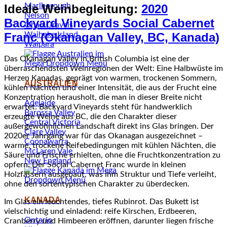
Marlborough
Ideale Weinbegleitung:
2020
Nelson
Backyard Vineyards Social Cabernet
Ōhau Gravels
Franc (Okanagan Valley, BC, Kanada)
Waiheke Island
Waipara
Das Okanagan Valley in British Columbia ist eine der
überraschendsten Weinregionen der Welt: Eine Halbwüste im
Herzen Kanadas, geprägt von warmen, trockenen Sommern,
AUSTRALIEN
kühlen Nächten und einer Intensität, die aus der Frucht eine
Konzentration herausholt, die man in dieser Breite nicht
Adelaide
erwartet. Backyard Vineyards steht für handwerklich
Barossa Valley
erzeugte Weine aus BC, die den Charakter dieser
Central Victoria
außergewöhnlichen Landschaft direkt ins Glas bringen. Der
Clare Valley
2020er Jahrgang war für das Okanagan ausgezeichnet –
Coonawarra
warme, trockene Reifebedingungen mit kühlen Nächten, die
McLaren Vale
Säure und Frische erhielten, ohne die Fruchtkonzentration zu
New England
opfern. Der Social Cabernet Franc wurde in kleinen
Holzfässern ausgebaut, was ihm Struktur und Tiefe verleiht,
ohne den sortentypischen Charakter zu überdecken.
KANADA
Im Glas ein leuchtendes, tiefes Rubinrot. Das Bukett ist
vielschichtig und einladend: reife Kirschen, Erdbeeren,
Ontario
Cranberry und Himbeeren eröffnen, darunter liegen frische