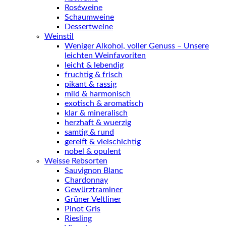
Roséweine
Schaumweine
Dessertweine
Weinstil
Weniger Alkohol, voller Genuss – Unsere
leichten Weinfavoriten
leicht & lebendig
fruchtig & frisch
pikant & rassig
mild & harmonisch
exotisch & aromatisch
klar & mineralisch
herzhaft & wuerzig
samtig & rund
gereift & vielschichtig
nobel & opulent
Weisse Rebsorten
Sauvignon Blanc
Chardonnay
Gewürztraminer
Grüner Veltliner
Pinot Gris
Riesling