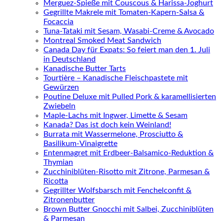
Merguez-Spieße mit Couscous & Harissa-Joghurt
Gegrillte Makrele mit Tomaten-Kapern-Salsa &
Focaccia
Tuna-Tataki mit Sesam, Wasabi-Creme & Avocado
Montreal Smoked Meat Sandwich
Canada Day für Expats: So feiert man den 1. Juli
in Deutschland
Kanadische Butter Tarts
Tourtière – Kanadische Fleischpastete mit
Gewürzen
Poutine Deluxe mit Pulled Pork & karamellisierten
Zwiebeln
Maple-Lachs mit Ingwer, Limette & Sesam
Kanada? Das ist doch kein Weinland!
Burrata mit Wassermelone, Prosciutto &
Basilikum-Vinaigrette
Entenmagret mit Erdbeer-Balsamico-Reduktion &
Thymian
Zucchiniblüten-Risotto mit Zitrone, Parmesan &
Ricotta
Gegrillter Wolfsbarsch mit Fenchelconfit &
Zitronenbutter
Brown Butter Gnocchi mit Salbei, Zucchiniblüten
& Parmesan