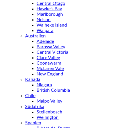
Central Otago
Hawke’s Bay
Marlborough
Nelson
Waiheke Island
Waipara
Australien
Adelaide
Barossa Valley
Central Victoria
Clare Valley
Coonawarra
McLaren Vale
New England
Kanada
Niagara
British Columbia
Chile
Maipo Valley
Südafrika
Stellenbosch
Wellington
Spanien