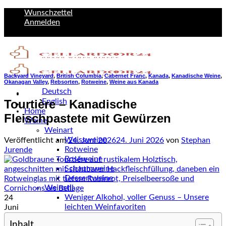
Zum
Wunschzettel
Inhalt
Anmelden
springen
Backyard Vineyard
,
British Columbia
,
Cabernet Franc
,
Kanada
,
Kanadische Weine
,
Okanagan Valley
,
Rebsorten
,
Rotweine
,
Weine aus Kanada
Deutsch
English
Tourtière – Kanadische
Home
Fleischpastete mit Gewürzen
Weine
Weinart
Weissweine
Veröffentlicht am
24. Juni 2026
24. Juni 2026
von
Stephan
Rotweine
Jurende
Roséweine
Schaumweine
Dessertweine
Weinstil
Weniger Alkohol, voller Genuss – Unsere
24
leichten Weinfavoriten
Juni
leicht & lebendig
Inhalt