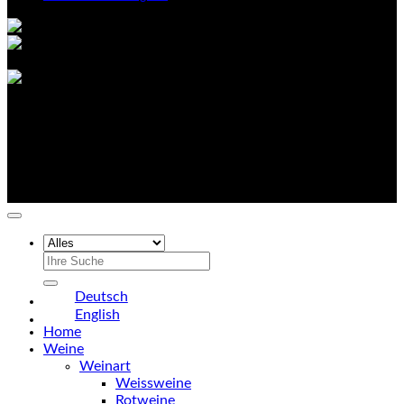
©
2026 UX Themes
Terms
Privacy
Cookies
Suchen
nach:
Deutsch
English
Home
Weine
Weinart
Weissweine
Rotweine