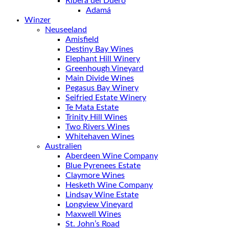
Ribera del Duero
Adamá
Winzer
Neuseeland
Amisfield
Destiny Bay Wines
Elephant Hill Winery
Greenhough Vineyard
Main Divide Wines
Pegasus Bay Winery
Seifried Estate Winery
Te Mata Estate
Trinity Hill Wines
Two Rivers Wines
Whitehaven Wines
Australien
Aberdeen Wine Company
Blue Pyrenees Estate
Claymore Wines
Hesketh Wine Company
Lindsay Wine Estate
Longview Vineyard
Maxwell Wines
St. John’s Road