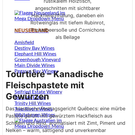
NEUSEELAND
Amisfield
Destiny Bay Wines
Elephant Hill Wines
Greenhough Vineyard
Main Divide Wines
Pegasus Bay Winery
Tourtière – Kanadische
Fleischpastete mit
Seifried Estate Winery
Gewürzen
Te Mata Estate
Trinity Hill Wines
Das klassische Festtagsgericht Québecs: eine mürbe
Two Rivers Wines
Whitehaven Wines
Pastete gefüllt mit gewürztem Hackfleisch aus
Schwein und Rind, aromatisiert mit Zimt, Piment und
Nelken – warm, sättigend und unverkennbar