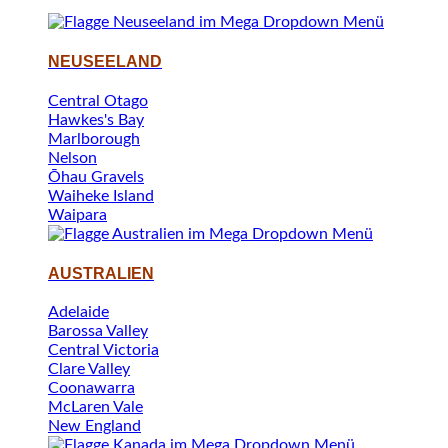
NEUSEELAND
Central Otago
Hawkes's Bay
Marlborough
Nelson
Ōhau Gravels
Waiheke Island
Waipara
AUSTRALIEN
Adelaide
Barossa Valley
Central Victoria
Clare Valley
Coonawarra
McLaren Vale
New England