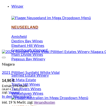
Winzer
NEUSEELAND
Amisfield
Destiny Bay Wines
Elephant Hill Wines
Greenhough Vineyard
Main Divide Wines
Pegasus Bay Winery
Niagara
2021 Pillitteri Sunlight White Vidal
Seifried Estate Winery
Te Mata Estate
14,90
€
Trinity Hill Wines
Enthält 19% MwSt.
Two Rivers Wines
19,87
€
(
/ 1,0 L)
zzgl.
Versand
Whitehaven Wines
In den Warenkorb
inkl. 19 % MwSt.
zzgl.
Versandkosten