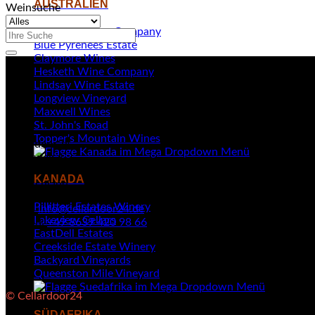
AUSTRALIEN
Weinsuche
Aberdeen Wine Company
Suchen
Blue Pyrenees Estate
nach:
Claymore Wines
Hesketh Wine Company
Lindsay Wine Estate
Longview Vineyard
Maxwell Wines
St. John's Road
Topper's Mountain Wines
Cellardoor24
Kellerweg 4
84494 Neumarkt-Sankt Veit
KANADA
Deutschland
Pillitteri Estates Winery
Email:
info@cellardoor24.de
Lakeview Cellars
Telefon:
+49 8639 420 98 66
EastDell Estates
Creekside Estate Winery
Backyard Vineyards
Queenston Mile Vineyard
© Cellardoor24
SÜDAFRIKA