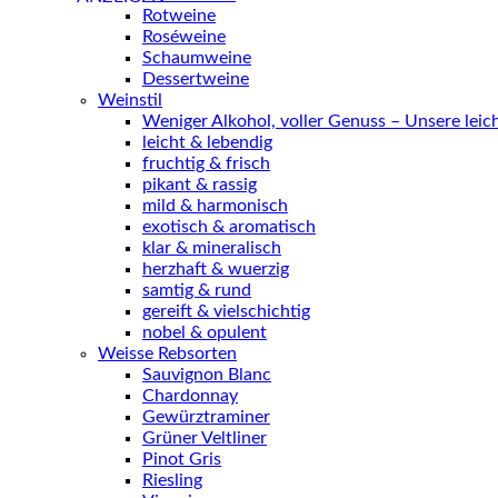
Rotweine
Roséweine
Schaumweine
Dessertweine
Weinstil
Weniger Alkohol, voller Genuss – Unsere lei
leicht & lebendig
fruchtig & frisch
pikant & rassig
mild & harmonisch
exotisch & aromatisch
klar & mineralisch
herzhaft & wuerzig
samtig & rund
gereift & vielschichtig
nobel & opulent
Weisse Rebsorten
Sauvignon Blanc
Chardonnay
Gewürztraminer
Grüner Veltliner
Pinot Gris
Riesling