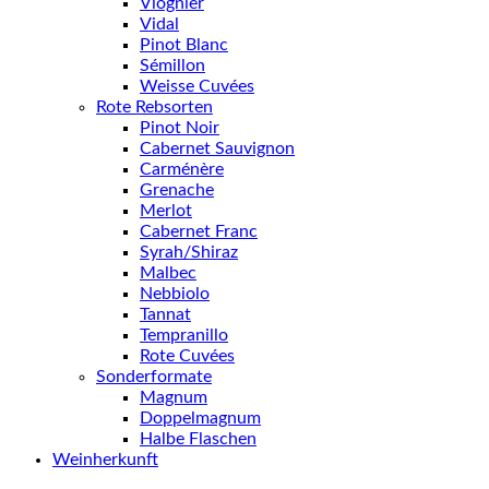
Viognier
Vidal
Pinot Blanc
Sémillon
Weisse Cuvées
Rote Rebsorten
Pinot Noir
Cabernet Sauvignon
Carménère
Grenache
Merlot
Cabernet Franc
Syrah/Shiraz
Malbec
Nebbiolo
Tannat
Tempranillo
Rote Cuvées
Sonderformate
Magnum
Doppelmagnum
Halbe Flaschen
Weinherkunft