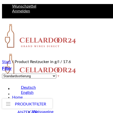
Zum
Wunschzettel
Inhalt
Anmelden
springen
Start
/
Product Restzucker in g/l
/
17.6
Filter
Deutsch
English
Home
Weine
PRODUKTFILTER
Weinart
Weissweine
ANZEIGEN