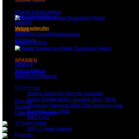
Rechtliche Informationen
Mischa Estate Wines
Datenschutzerklärung
Widerruf
Vertrag widerufen
CHILE
Allgemeine Geschäftsbedingungen
Impressum
Besoain Wines
Kundenservice
SPANIEN
Lieferung
Sichere Zahlung
Adamá Wines
Newsletteranmeldung
% Aktionen
Unternehmen
Ostern 2026: Ein Fest für Genießer
Oster-Sonderaktion: Icewine jetzt –50 %
Über uns
Terrassen-Opening 2026: Die Sonne im Glas
Kontakt
Australia Day 2026
Cellardoor 24 Magazin
BBQ Quiz
% Weinpakete
BBQ & Wein-Pakete
Magazin