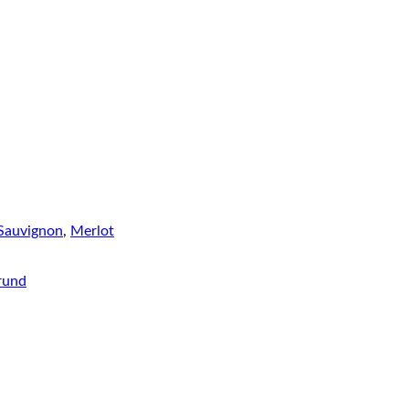
Sauvignon
,
Merlot
rund