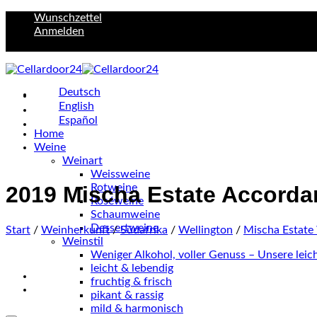
Zum
Wunschzettel
Inhalt
Anmelden
springen
Deutsch
English
Español
Home
Weine
Weinart
Weissweine
Rotweine
2019 Mischa Estate Accorda
Roséweine
Schaumweine
Dessertweine
Start
/
Weinherkunft
/
Südafrika
/
Wellington
/
Mischa Estate
Weinstil
Weniger Alkohol, voller Genuss – Unsere lei
leicht & lebendig
fruchtig & frisch
pikant & rassig
mild & harmonisch