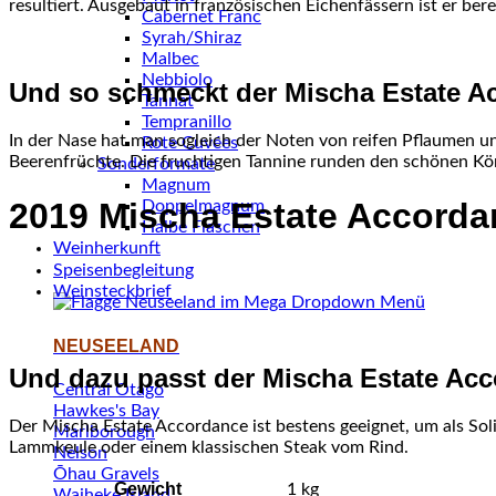
resultiert. Ausgebaut in französischen Eichenfässern ist er ber
Cabernet Franc
Syrah/Shiraz
Malbec
Nebbiolo
Und so schmeckt der Mischa Estate A
Tannat
Tempranillo
In der Nase hat man sogleich der Noten von reifen Pflaumen
Rote Cuvées
Beerenfrüchte. Die fruchtigen Tannine runden den schönen Kö
Sonderformate
Magnum
2019 Mischa Estate Accorda
Doppelmagnum
Halbe Flaschen
Weinherkunft
Speisenbegleitung
Weinsteckbrief
NEUSEELAND
Und dazu passt der Mischa Estate Ac
Central Otago
Hawkes's Bay
Der Mischa Estate Accordance ist bestens geeignet, um als Sol
Marlborough
Lammkeule oder einem klassischen Steak vom Rind.
Nelson
Ōhau Gravels
Gewicht
1 kg
Waiheke Island