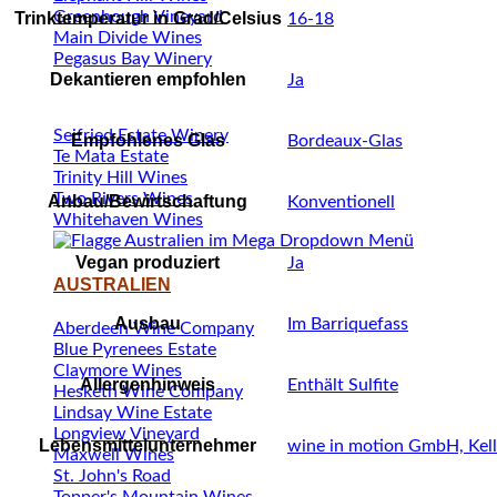
Greenhough Vineyard
Trinktemperatur in Grad/Celsius
16-18
Main Divide Wines
Pegasus Bay Winery
Dekantieren empfohlen
Ja
Seifried Estate Winery
Empfohlenes Glas
Bordeaux-Glas
Te Mata Estate
Trinity Hill Wines
Two Rivers Wines
Anbau/Bewirtschaftung
Konventionell
Whitehaven Wines
Vegan produziert
Ja
AUSTRALIEN
Ausbau
Im Barriquefass
Aberdeen Wine Company
Blue Pyrenees Estate
Claymore Wines
Allergenhinweis
Enthält Sulfite
Hesketh Wine Company
Lindsay Wine Estate
Longview Vineyard
Lebensmittelunternehmer
wine in motion GmbH, Kel
Maxwell Wines
St. John's Road
Topper's Mountain Wines