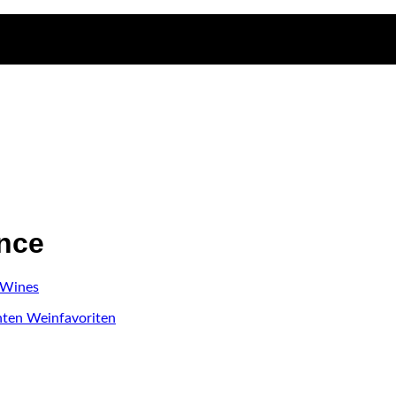
nce
 Wines
chten Weinfavoriten