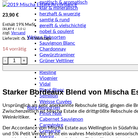
exotisch & aromatisch
klar & mineralisch
herzhaft & wuerzig
23,90
€
samtig & rund
Enthält 19% MwSt.
gereift & vielschichtig
31,87
€
(
/ 1,0 L)
nobel & opulent
zzgl.
Versand
Weisse Rebsorten
Lieferzeit: ca. 3-4 Werktage
Sauvignon Blanc
14 vorrätig
Chardonnay
Gewürztraminer
2019 Mischa Estate Accordance Menge
Grüner Veltliner
Pinot Gris
Riesling
Viognier
Vidal
Pinot Blanc
Starker Bordeaux Blend von Mischa Es
Sémillon
Weisse Cuvées
Ursprünglich als sehr anerkannte Rebschule tätig, gingen die 
Rote Rebsorten
Zwischenzeitlich ist Mischa Estate die drittgrößte Rebschule
Pinot Noir
Weinkritiker.
Cabernet Sauvignon
Carménère
Der Accordance von Mischa Estate aus Wellington in Südafrik
Grenache
und 5% Petit Verdot. Er ist ein wahres Meisterstück sensorisc
Merlot