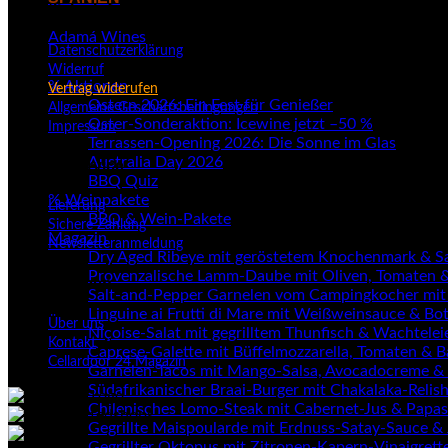
Rechtliche Informationen
Adamá Wines
Datenschutzerklärung
Widerruf
% Aktionen
Vertrag widerufen
Ostern 2026: Ein Fest für Genießer
Allgemeine Geschäftsbedingungen
Oster-Sonderaktion: Icewine jetzt –50 %
Impressum
Terrassen-Opening 2026: Die Sonne im Glas
Australia Day 2026
Kundenservice
BBQ Quiz
% Weinpakete
Lieferung
BBQ & Wein-Pakete
Sichere Zahlung
Magazin
Newsletteranmeldung
Dry Aged Ribeye mit geröstetem Knochenmark & Sa
Provenzalische Lamm-Daube mit Oliven, Tomaten &
Unternehmen
Salt-and-Pepper Garnelen vom Campingkocher mit 
Linguine ai Frutti di Mare mit Weißweinsauce & Bot
Über uns
Niçoise-Salat mit gegrilltem Thunfisch & Wachtelei
Kontakt
Caprese-Galette mit Büffelmozzarella, Tomaten & B
Cellardoor 24 Magazin
Garnelen-Tacos mit Mango-Salsa, Avocadocreme &
Südafrikanischer Braai-Burger mit Chakalaka-Relish
Chilenisches Lomo-Steak mit Cabernet-Jus & Papas
Gegrillte Maispoularde mit Erdnuss-Satay-Sauce & 
Gegrillter Oktopus mit Zitronen-Kapern-Vinaigret