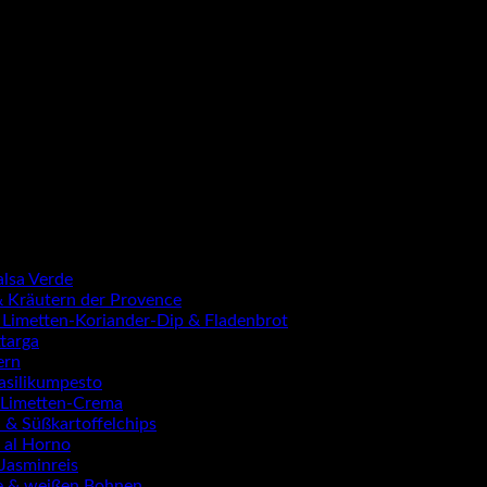
lsa Verde
 Kräutern der Provence
Limetten-Koriander-Dip & Fladenbrot
targa
ern
asilikumpesto
 Limetten-Crema
 & Süßkartoffelchips
 al Horno
Jasminreis
te & weißen Bohnen