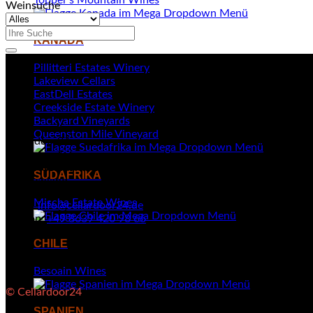
Weinsuche
Suchen
KANADA
nach:
Pillitteri Estates Winery
Lakeview Cellars
EastDell Estates
Creekside Estate Winery
Backyard Vineyards
Queenston Mile Vineyard
Cellardoor24
Kellerweg 4
84494 Neumarkt-Sankt Veit
SÜDAFRIKA
Deutschland
Mischa Estate Wines
Email:
info@cellardoor24.de
Telefon:
+49 8639 420 98 66
CHILE
Besoain Wines
© Cellardoor24
SPANIEN