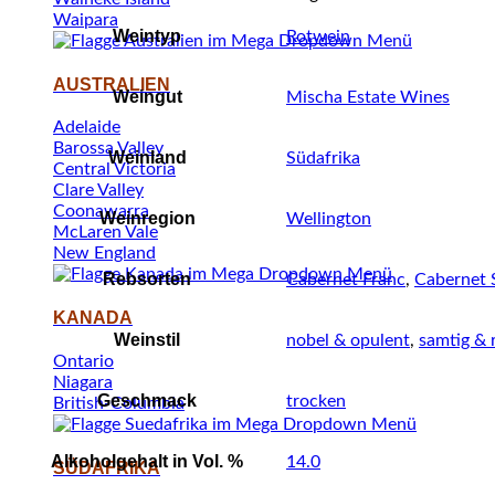
Waipara
Weintyp
Rotwein
AUSTRALIEN
Weingut
Mischa Estate Wines
Adelaide
Barossa Valley
Weinland
Südafrika
Central Victoria
Clare Valley
Coonawarra
Weinregion
Wellington
McLaren Vale
New England
Rebsorten
Cabernet Franc
,
Cabernet 
KANADA
Weinstil
nobel & opulent
,
samtig & 
Ontario
Niagara
Geschmack
trocken
British-Columbia
Alkoholgehalt in Vol. %
14.0
SÜDAFRIKA