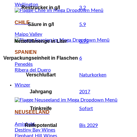
Wellington
Restzucker in g/l
3.2
CHILE
Säure in g/l
5.9
Maipo Valley
Nettofüllmenge in Liter
0.75
SPANIEN
Verpackungseinheit in Flaschen
6
Penedès
Ribera del Duero
Verschlußart
Naturkorken
Winzer
Jahrgang
2017
Trinkreife
Sofort
NEUSEELAND
Amisfield
Reifepotential
Bis 2029
Destiny Bay Wines
Elephant Hill Wines