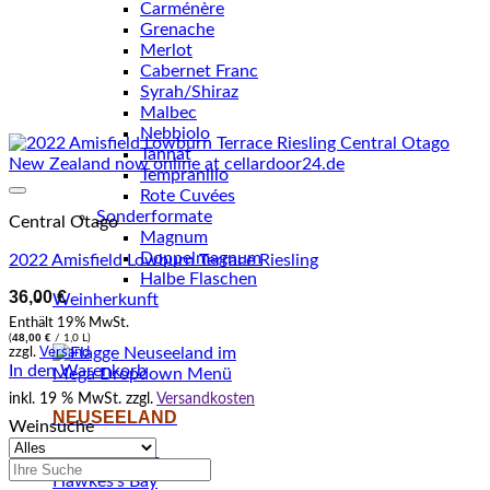
Carménère
Grenache
Merlot
Cabernet Franc
Syrah/Shiraz
Malbec
Nebbiolo
Tannat
Tempranillo
Rote Cuvées
Auf den Wunschzettel setzen
Sonderformate
Central Otago
Magnum
Doppelmagnum
2022 Amisfield Lowburn Terrace Riesling
Halbe Flaschen
36,00
€
Weinherkunft
Enthält 19% MwSt.
48,00
€
(
/ 1,0 L)
zzgl.
Versand
In den Warenkorb
inkl. 19 % MwSt.
zzgl.
Versandkosten
NEUSEELAND
Weinsuche
Central Otago
Suchen
Hawkes's Bay
nach: