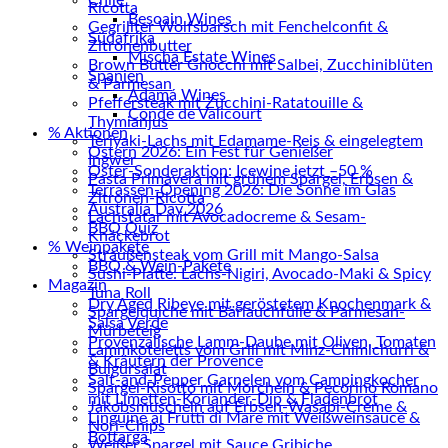
Ricotta
Besoain Wines
Gegrillter Wolfsbarsch mit Fenchelconfit &
Südafrika
Zitronenbutter
Mischa Estate Wines
Brown Butter Gnocchi mit Salbei, Zucchiniblüten
Spanien
& Parmesan
Adamá Wines
Pfeffersteak mit Zucchini-Ratatouille &
Conde de Valicourt
Thymianjus
% Aktionen
Teriyaki-Lachs mit Edamame-Reis & eingelegtem
Ostern 2026: Ein Fest für Genießer
Ingwer
Oster-Sonderaktion: Icewine jetzt –50 %
Pasta Primavera mit grünem Spargel, Erbsen &
Terrassen-Opening 2026: Die Sonne im Glas
Zitronen-Ricotta
Australia Day 2026
Lachstatar mit Avocadocreme & Sesam-
BBQ Quiz
Knäckebrot
% Weinpakete
Straußensteak vom Grill mit Mango-Salsa
BBQ & Wein-Pakete
Sushi-Platte: Lachs-Nigiri, Avocado-Maki & Spicy
Magazin
Tuna Roll
Dry Aged Ribeye mit geröstetem Knochenmark &
Spargelquiche mit Bärlauchfülle & Parmesan-
Salsa Verde
Mürbeteig
Provenzalische Lamm-Daube mit Oliven, Tomaten
Lammkoteletts vom Grill mit Minz-Chimichurri &
& Kräutern der Provence
Bulgursalat
Salt-and-Pepper Garnelen vom Campingkocher
Spargel-Risotto mit Morcheln & Pecorino Romano
mit Limetten-Koriander-Dip & Fladenbrot
Jakobsmuscheln auf Erbsen-Wasabi-Creme &
Linguine ai Frutti di Mare mit Weißweinsauce &
Nori-Chips
Bottarga
Weißer Spargel mit Sauce Gribiche