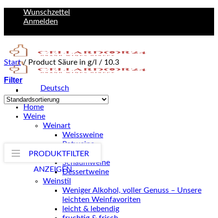
Zum
Wunschzettel
Inhalt
Anmelden
springen
Start
/
Product Säure in g/l
/
10.3
Filter
Deutsch
English
Home
Weine
Weinart
Weissweine
Rotweine
Roséweine
PRODUKTFILTER
Schaumweine
ANZEIGEN
Dessertweine
Weinstil
Weniger Alkohol, voller Genuss – Unsere
leichten Weinfavoriten
leicht & lebendig