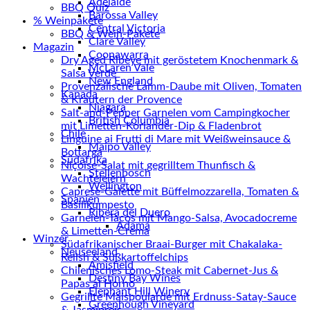
Adelaide
BBQ Quiz
Barossa Valley
% Weinpakete
Central Victoria
BBQ & Wein-Pakete
Clare Valley
Magazin
Coonawarra
Dry Aged Ribeye mit geröstetem Knochenmark &
McLaren Vale
Salsa Verde
New England
Provenzalische Lamm-Daube mit Oliven, Tomaten
Kanada
& Kräutern der Provence
Niagara
Salt-and-Pepper Garnelen vom Campingkocher
British Columbia
mit Limetten-Koriander-Dip & Fladenbrot
Chile
Linguine ai Frutti di Mare mit Weißweinsauce &
Maipo Valley
Bottarga
Südafrika
Niçoise-Salat mit gegrilltem Thunfisch &
Stellenbosch
Wachteleiern
Wellington
Caprese-Galette mit Büffelmozzarella, Tomaten &
Spanien
Basilikumpesto
Ribera del Duero
Garnelen-Tacos mit Mango-Salsa, Avocadocreme
Adamá
& Limetten-Crema
Winzer
Südafrikanischer Braai-Burger mit Chakalaka-
Neuseeland
Relish & Süßkartoffelchips
Amisfield
Chilenisches Lomo-Steak mit Cabernet-Jus &
Destiny Bay Wines
Papas al Horno
Elephant Hill Winery
Gegrillte Maispoularde mit Erdnuss-Satay-Sauce
Greenhough Vineyard