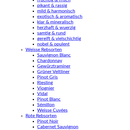
fruchtig & frisch
pikant & rassig
mild & harmonisch
exotisch & aromatisch
klar & mineralisch
herzhaft & wuerzig
samtig & rund
gereift & vielschichtig
nobel & opulent
Weisse Rebsorten
Sauvignon Blanc
Chardonnay
Gewürztraminer
Grüner Veltliner
Pinot Gris
Riesling
Viognier
Vidal
Pinot Blanc
Sémillon
Weisse Cuvées
Rote Rebsorten
Pinot Noir
Cabernet Sauvignon