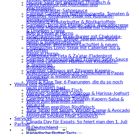
Niçoise-Salat mit gegrilltem Thunfisch &
Hähnchenbrust mit Morcheln und
Wachteleiern
Frühlingskräuter-Sahnesauce
Caprese-Galette mit Büffelmozzarella, Tomaten &
Gegrilltes Tomahawk-Steak mit Rosmarin-
Basilikumpesto
Knoblauch-Kräuterbutter & Röstkartoffeln
Garnelen-Tacos mit Mango-Salsa, Avocadocreme
Gegrillte Maishähnchen-Spieße mit Chimichurri
& Limetten-Crema
Rojo & Papas al Horno
Südafrikanischer Braai-Burger mit Chakalaka-
Muttertagsessen: Weißer Spargel mit Sauce
Relish & Süßkartoffelchips
Hollandaise, gebratenem Lachsfilet & neuen
Chilenisches Lomo-Steak mit Cabernet-Jus &
Kartoffeln
Papas al Horno
Shakshuka mit Feta & Za’atar-Fladenbrot
Gegrillte Maispoularde mit Erdnuss-Satay-Sauce
Gegrillte Langusten-Hälften mit Knoblauch-
& Jasminreis
Kräuterbutter
Gegrillter Oktopus mit Zitronen-Kapern-
Argentinisches Asado mit Chimichurri & Papas
Vinaigrette & weißen Bohnen
Arrugadas
Wein & Käse Tag: 6 Paarungen, die du so noch
Weine und Speisen
nicht probiert hast
Weine zum gegrillten Fisch
Merguez-Spieße mit Couscous & Harissa-Joghurt
Weine zum gegrillten Geflügel
Gegrillte Makrele mit Tomaten-Kapern-Salsa &
Weine zum gegrillten Lamm
Focaccia
Weine zum gegrillten Rindfleisch
Tuna-Tataki mit Sesam, Wasabi-Creme & Avocado
Weine zum gegrillten Schweinefleisch
Montreal Smoked Meat Sandwich
Services
Canada Day für Expats: So feiert man den 1. Juli
Partner
in Deutschland
Kanadische Butter Tarts