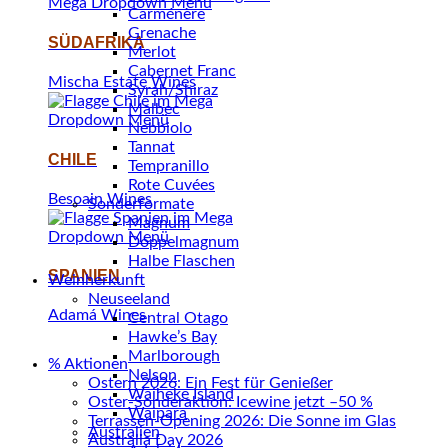
Carménère
Grenache
SÜDAFRIKA
Merlot
Cabernet Franc
Mischa Estate Wines
Syrah/Shiraz
Malbec
Nebbiolo
Tannat
CHILE
Tempranillo
Rote Cuvées
Besoain Wines
Sonderformate
Magnum
Doppelmagnum
Halbe Flaschen
SPANIEN
Weinherkunft
Neuseeland
Adamá Wines
Central Otago
Hawke’s Bay
Marlborough
% Aktionen
Nelson
Ostern 2026: Ein Fest für Genießer
Waiheke Island
Oster-Sonderaktion: Icewine jetzt –50 %
Waipara
Terrassen-Opening 2026: Die Sonne im Glas
Australien
Australia Day 2026