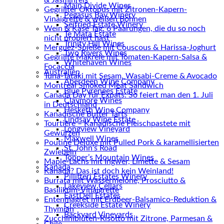
& Jasminreis
Main Divide Wines
Gegrillter Oktopus mit Zitronen-Kapern-
Pegasus Bay Winery
Vinaigrette & weißen Bohnen
Seifried Estate Winery
Wein & Käse Tag: 6 Paarungen, die du so noch
Te Mata Estate
nicht probiert hast
Trinity Hill Wines
Merguez-Spieße mit Couscous & Harissa-Joghurt
Two Rivers Wines
Gegrillte Makrele mit Tomaten-Kapern-Salsa &
Whitehaven Wines
Focaccia
Australien
Tuna-Tataki mit Sesam, Wasabi-Creme & Avocado
Aberdeen Wine Company
Montreal Smoked Meat Sandwich
Blue Pyrenees Estate
Canada Day für Expats: So feiert man den 1. Juli
Claymore Wines
in Deutschland
Hesketh Wine Company
Kanadische Butter Tarts
Lindsay Wine Estate
Tourtière – Kanadische Fleischpastete mit
Longview Vineyard
Gewürzen
Maxwell Wines
Poutine Deluxe mit Pulled Pork & karamellisierten
St. John’s Road
Zwiebeln
Topper’s Mountain Wines
Maple-Lachs mit Ingwer, Limette & Sesam
Kanada
Kanada? Das ist doch kein Weinland!
Pillitteri Estates Winery
Burrata mit Wassermelone, Prosciutto &
Lakeview Cellars
Basilikum-Vinaigrette
EastDell Estates
Entenmagret mit Erdbeer-Balsamico-Reduktion &
Creekside Estate Winery
Thymian
Backyard Vineyards
Zucchiniblüten-Risotto mit Zitrone, Parmesan &
Chile