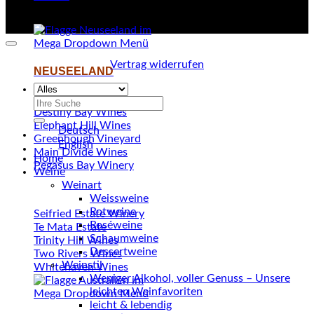
Terms
Privacy
Cookies
Vertrag widerrufen
NEUSEELAND
Amisfield
Suchen
Destiny Bay Wines
nach:
Elephant Hill Wines
Deutsch
Greenhough Vineyard
English
Main Divide Wines
Home
Pegasus Bay Winery
Weine
Weinart
Weissweine
Rotweine
Seifried Estate Winery
Roséweine
Te Mata Estate
Schaumweine
Trinity Hill Wines
Dessertweine
Two Rivers Wines
Weinstil
Whitehaven Wines
Weniger Alkohol, voller Genuss – Unsere
leichten Weinfavoriten
leicht & lebendig