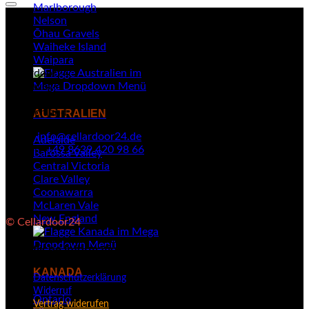
Marlborough
Nelson
Ōhau Gravels
Waiheke Island
Waipara
Cellardoor24
Kellerweg 4
84494 Neumarkt-Sankt Veit
Deutschland
AUSTRALIEN
Email:
info@cellardoor24.de
Adelaide
Telefon:
+49 8639 420 98 66
Barossa Valley
Central Victoria
Clare Valley
Coonawarra
McLaren Vale
New England
© Cellardoor24
Rechtliche Informationen
KANADA
Datenschutzerklärung
Widerruf
Ontario
Vertrag widerufen