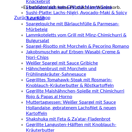
Knäckebrot
Straußensteak vom Grill mit Mango-Salsa
Es befinden sich keine Produkte im Warenkorb.
Sushi-Platte: Lachs-Nigiri, Avocado-Maki & Spicy
Zurück zum Shop
Tuna Roll
Spargelquiche mit Bärlauchfülle & Parmesan-
Mürbeteig
Lammkoteletts vom Grill mit Minz-Chimichurri &
Bulgursalat
Spargel-Risotto mit Morcheln & Pecorino Romano
Jakobsmuscheln auf Erbsen-Wasabi-Creme &
Nori-Chips
Weißer Spargel mit Sauce Gribiche
Hähnchenbrust mit Morcheln und
Frühlingskräuter-Sahnesauce
Gegrilltes Tomahawk-Steak mit Rosmarin-
Knoblauch-Kräuterbutter & Röstkartoffeln
Gegrillte Maishähnchen-Spieße mit Chimichurri
Rojo & Papas al Horno
Muttertagsessen: Weißer Spargel mit Sauce
Hollandaise, gebratenem Lachsfilet & neuen
Kartoffeln
Shakshuka mit Feta & Za’atar-Fladenbrot
Gegrillte Langusten-Hälften mit Knoblauch-
Kräuterbutter