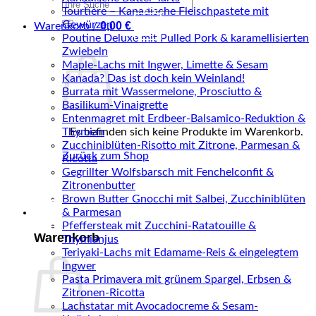
Suchen
Tourtière – Kanadische Fleischpastete mit
nach:
0
Gewürzen
0,00
€
Warenkorb /
Poutine Deluxe mit Pulled Pork & karamellisierten
Zwiebeln
Maple-Lachs mit Ingwer, Limette & Sesam
Kanada? Das ist doch kein Weinland!
Burrata mit Wassermelone, Prosciutto &
Basilikum-Vinaigrette
Entenmagret mit Erdbeer-Balsamico-Reduktion &
Thymian
Es befinden sich keine Produkte im Warenkorb.
Zucchiniblüten-Risotto mit Zitrone, Parmesan &
Zurück zum Shop
Ricotta
Gegrillter Wolfsbarsch mit Fenchelconfit &
Zitronenbutter
Brown Butter Gnocchi mit Salbei, Zucchiniblüten
0
& Parmesan
Pfeffersteak mit Zucchini-Ratatouille &
Warenkorb
Thymianjus
Teriyaki-Lachs mit Edamame-Reis & eingelegtem
Ingwer
Pasta Primavera mit grünem Spargel, Erbsen &
Zitronen-Ricotta
Lachstatar mit Avocadocreme & Sesam-