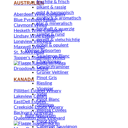
fruchtig & frisch
AUSTRALIEN
pikant & rassig
mild & harmonisch
Aberdeen Wine Company
exotisch & aromatisch
Blue Pyrenees Estate
klar & mineralisch
Claymore Wines
herzhaft & wuerzig
Hesketh Wine Company
samtig & rund
Lindsay Wine Estate
gereift & vielschichtig
Longview Vineyard
nobel & opulent
Maxwell Wines
Weisse Rebsorten
St. John's Road
Sauvignon Blanc
Topper's Mountain Wines
Chardonnay
Gewürztraminer
Grüner Veltliner
Pinot Gris
KANADA
Riesling
Viognier
Pillitteri Estates Winery
Vidal
Lakeview Cellars
Pinot Blanc
EastDell Estates
Sémillon
Creekside Estate Winery
Weisse Cuvées
Backyard Vineyards
Rote Rebsorten
Queenston Mile Vineyard
Pinot Noir
Cabernet Sauvignon