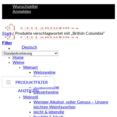
Zum
Wunschzettel
Inhalt
Anmelden
springen
Start
/
Produkte verschlagwortet mit „British Columbia“
Filter
Deutsch
English
Home
Weine
Weinart
Weissweine
Rotweine
Roséweine
PRODUKTFILTER
Schaumweine
ANZEIGEN
Dessertweine
Weinstil
Weniger Alkohol, voller Genuss – Unsere
leichten Weinfavoriten
leicht & lebendig