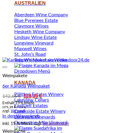
AUSTRALIEN
Aberdeen Wine Company
Blue Pyrenees Estate
Claymore Wines
Hesketh Wine Company
Lindsay Wine Estate
Longview Vineyard
Maxwell Wines
St. John's Road
Topper's Mountain Wines
Auf den Wunschzettel setzen
Weinpakete
KANADA
6er Kanada Weinpaket
Pillitteri Estates Winery
Ursprünglicher
128,39
€
Aktueller
142,66
€
Lakeview Cellars
Preis
Preis
Enthält 19% MwSt.
war:
ist:
EastDell Estates
171,19
€
(
/ 1,0 L)
142,66 €
128,39 €.
Creekside Estate Winery
zzgl.
Versand
In den Warenkorb
Backyard Vineyards
Queenston Mile Vineyard
inkl. 19 % MwSt.
zzgl.
Versandkosten
Weinsuche