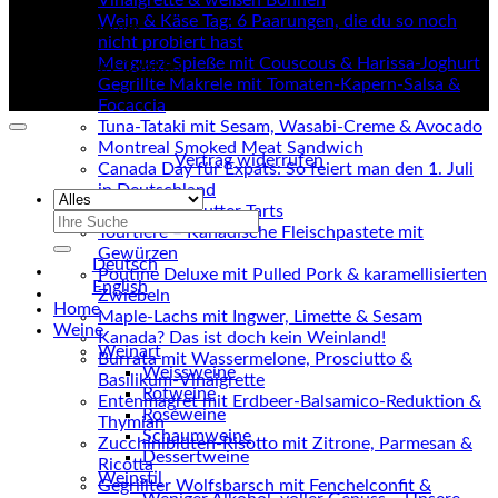
Vinaigrette & weißen Bohnen
©
Wein & Käse Tag: 6 Paarungen, die du so noch
2026 UX Themes
nicht probiert hast
Merguez-Spieße mit Couscous & Harissa-Joghurt
Terms
Privacy
Cookies
Gegrillte Makrele mit Tomaten-Kapern-Salsa &
Focaccia
Tuna-Tataki mit Sesam, Wasabi-Creme & Avocado
Montreal Smoked Meat Sandwich
Vertrag widerrufen
Canada Day für Expats: So feiert man den 1. Juli
in Deutschland
Kanadische Butter Tarts
Suchen
Tourtière – Kanadische Fleischpastete mit
nach:
Gewürzen
Deutsch
Poutine Deluxe mit Pulled Pork & karamellisierten
English
Zwiebeln
Home
Maple-Lachs mit Ingwer, Limette & Sesam
Weine
Kanada? Das ist doch kein Weinland!
Weinart
Burrata mit Wassermelone, Prosciutto &
Weissweine
Basilikum-Vinaigrette
Rotweine
Entenmagret mit Erdbeer-Balsamico-Reduktion &
Roséweine
Thymian
Schaumweine
Zucchiniblüten-Risotto mit Zitrone, Parmesan &
Dessertweine
Ricotta
Weinstil
Gegrillter Wolfsbarsch mit Fenchelconfit &