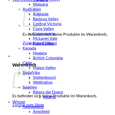
Waipara
Australien
Adelaide
Barossa Valley
Central Victoria
Clare Valley
Coonawarra
Es befinden sich keine Produkte im Warenkorb.
McLaren Vale
Zurück zum Shop
New England
Kanada
Niagara
0
British Columbia
Chile
Warenkorb
Maipo Valley
Südafrika
Stellenbosch
Wellington
Spanien
Ribera del Duero
Es befinden sich keine Produkte im Warenkorb.
Adamá
Winzer
Zurück zum Shop
Neuseeland
Amisfield