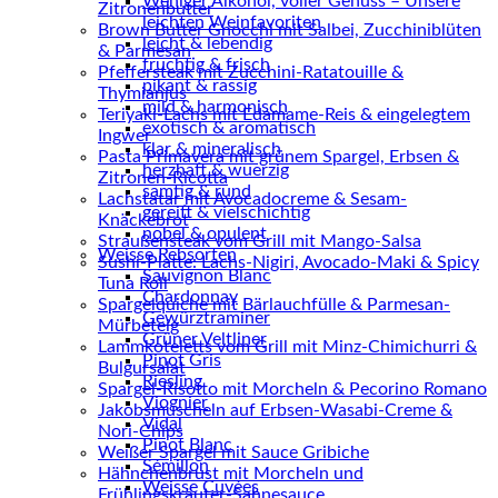
Weniger Alkohol, voller Genuss – Unsere
Zitronenbutter
leichten Weinfavoriten
Brown Butter Gnocchi mit Salbei, Zucchiniblüten
leicht & lebendig
& Parmesan
fruchtig & frisch
Pfeffersteak mit Zucchini-Ratatouille &
pikant & rassig
Thymianjus
mild & harmonisch
Teriyaki-Lachs mit Edamame-Reis & eingelegtem
exotisch & aromatisch
Ingwer
klar & mineralisch
Pasta Primavera mit grünem Spargel, Erbsen &
herzhaft & wuerzig
Zitronen-Ricotta
samtig & rund
Lachstatar mit Avocadocreme & Sesam-
gereift & vielschichtig
Knäckebrot
nobel & opulent
Straußensteak vom Grill mit Mango-Salsa
Weisse Rebsorten
Sushi-Platte: Lachs-Nigiri, Avocado-Maki & Spicy
Sauvignon Blanc
Tuna Roll
Chardonnay
Spargelquiche mit Bärlauchfülle & Parmesan-
Gewürztraminer
Mürbeteig
Grüner Veltliner
Lammkoteletts vom Grill mit Minz-Chimichurri &
Pinot Gris
Bulgursalat
Riesling
Spargel-Risotto mit Morcheln & Pecorino Romano
Viognier
Jakobsmuscheln auf Erbsen-Wasabi-Creme &
Vidal
Nori-Chips
Pinot Blanc
Weißer Spargel mit Sauce Gribiche
Sémillon
Hähnchenbrust mit Morcheln und
Weisse Cuvées
Frühlingskräuter-Sahnesauce