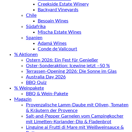
Creekside Estate Winery
Backyard Vineyards
Chile
Besoain Wines
Südafrika
Mischa Estate Wines
Spanien
Adamá Wines
Conde de Valicourt
% Aktionen
Ostern 2026: Ein Fest für Genießer
Oster-Sonderaktion: Icewine jetzt –50 %
Terrassen-Opening 2026: Die Sonne im Glas
Australia Day 2026
BBQ Quiz
% Weinpakete
BBQ & Wein-Pakete
Magazin
Provenzalische Lamm-Daube mit Oliven, Tomaten
& Kräutern der Provence
Salt-and-Pepper Garnelen vom Campingkocher
mit Limetten-Koriander-Dip & Fladenbrot
Linguine ai Frutti di Mare mit Weißweinsauce &