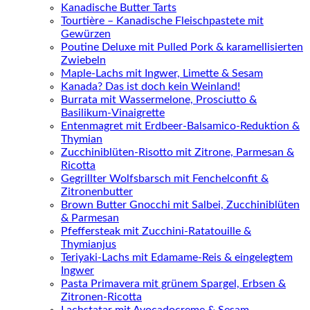
Kanadische Butter Tarts
Tourtière – Kanadische Fleischpastete mit
Gewürzen
Poutine Deluxe mit Pulled Pork & karamellisierten
Zwiebeln
Maple-Lachs mit Ingwer, Limette & Sesam
Kanada? Das ist doch kein Weinland!
Burrata mit Wassermelone, Prosciutto &
Basilikum-Vinaigrette
Entenmagret mit Erdbeer-Balsamico-Reduktion &
Thymian
Zucchiniblüten-Risotto mit Zitrone, Parmesan &
Ricotta
Gegrillter Wolfsbarsch mit Fenchelconfit &
Zitronenbutter
Brown Butter Gnocchi mit Salbei, Zucchiniblüten
& Parmesan
Pfeffersteak mit Zucchini-Ratatouille &
Thymianjus
Teriyaki-Lachs mit Edamame-Reis & eingelegtem
Ingwer
Pasta Primavera mit grünem Spargel, Erbsen &
Zitronen-Ricotta
Lachstatar mit Avocadocreme & Sesam-