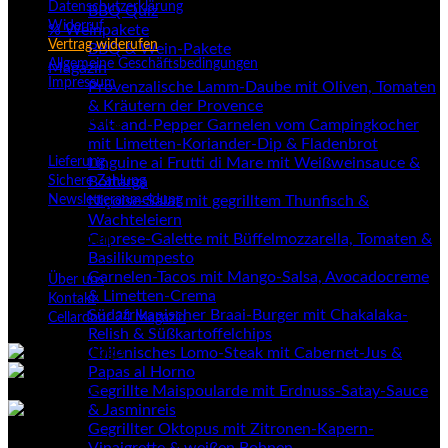
Datenschutzerklärung
BBQ Quiz
Widerruf
% Weinpakete
Vertrag widerufen
BBQ & Wein-Pakete
Allgemeine Geschäftsbedingungen
Magazin
Impressum
Provenzalische Lamm-Daube mit Oliven, Tomaten
& Kräutern der Provence
Kundenservice
Salt-and-Pepper Garnelen vom Campingkocher
mit Limetten-Koriander-Dip & Fladenbrot
Lieferung
Linguine ai Frutti di Mare mit Weißweinsauce &
Sichere Zahlung
Bottarga
Newsletteranmeldung
Niçoise-Salat mit gegrilltem Thunfisch &
Wachteleiern
Unternehmen
Caprese-Galette mit Büffelmozzarella, Tomaten &
Basilikumpesto
Garnelen-Tacos mit Mango-Salsa, Avocadocreme
Über uns
& Limetten-Crema
Kontakt
Südafrikanischer Braai-Burger mit Chakalaka-
Cellardoor 24 Magazin
Relish & Süßkartoffelchips
Chilenisches Lomo-Steak mit Cabernet-Jus &
Papas al Horno
Gegrillte Maispoularde mit Erdnuss-Satay-Sauce
& Jasminreis
Gegrillter Oktopus mit Zitronen-Kapern-