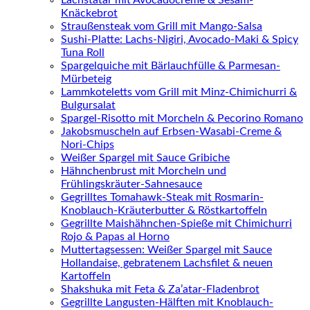
Knäckebrot
Straußensteak vom Grill mit Mango-Salsa
Sushi-Platte: Lachs-Nigiri, Avocado-Maki & Spicy
Tuna Roll
Spargelquiche mit Bärlauchfülle & Parmesan-
Mürbeteig
Lammkoteletts vom Grill mit Minz-Chimichurri &
Bulgursalat
Spargel-Risotto mit Morcheln & Pecorino Romano
Jakobsmuscheln auf Erbsen-Wasabi-Creme &
Nori-Chips
Weißer Spargel mit Sauce Gribiche
Hähnchenbrust mit Morcheln und
Frühlingskräuter-Sahnesauce
Gegrilltes Tomahawk-Steak mit Rosmarin-
Knoblauch-Kräuterbutter & Röstkartoffeln
Gegrillte Maishähnchen-Spieße mit Chimichurri
Rojo & Papas al Horno
Muttertagsessen: Weißer Spargel mit Sauce
Hollandaise, gebratenem Lachsfilet & neuen
Kartoffeln
Shakshuka mit Feta & Za’atar-Fladenbrot
Gegrillte Langusten-Hälften mit Knoblauch-