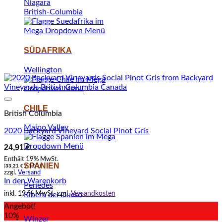
Niagara
British-Columbia
SÜDAFRIKA
Wellington
Auf den Wunschzettel setzen
CHILE
British Columbia
Maipo Valley
2020 Backyard Vineyard Social Pinot Gris
24,91
€
Enthält 19% MwSt.
SPANIEN
33,21
€
(
/ 1,0 L)
zzgl.
Versand
In den Warenkorb
Penedès
inkl. 19 % MwSt.
zzgl.
Versandkosten
Ribera del Duero
Angebot!
10%
Winzer