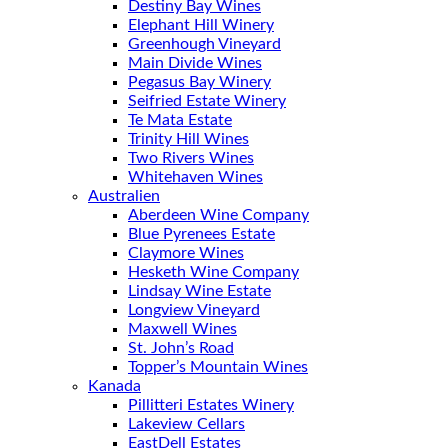
Destiny Bay Wines
Elephant Hill Winery
Greenhough Vineyard
Main Divide Wines
Pegasus Bay Winery
Seifried Estate Winery
Te Mata Estate
Trinity Hill Wines
Two Rivers Wines
Whitehaven Wines
Australien
Aberdeen Wine Company
Blue Pyrenees Estate
Claymore Wines
Hesketh Wine Company
Lindsay Wine Estate
Longview Vineyard
Maxwell Wines
St. John’s Road
Topper’s Mountain Wines
Kanada
Pillitteri Estates Winery
Lakeview Cellars
EastDell Estates