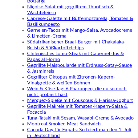
Bottarga
Niçoise-Salat mit gegrilltem Thunfisch &
Wachteleiern
Caprese-Galette mit Büffelmozzarella, Tomaten &
Basilikumpesto
Garnelen-Tacos mit Mango-Salsa, Avocadocreme
& Limetten-Crema
Südafrikanischer Braai-Burger mit Chakalaka-
Relish & Süßkartoffelchips
Chilenisches Lomo-Steak mit Cabernet-Jus &
Papas al Horno
Gegrillte Maispoularde mit Erdnuss-Satay-Sauce
& Jasminreis
Gegrillter Oktopus mit Zitronen-Kapern-
Vinaigrette & weißen Bohnen
Wein & Käse Tag: 6 Paarungen, die du so noch
nicht probiert hast
Merguez-Spieße mit Couscous & Harissa-Joghurt
Gegrillte Makrele mit Tomaten-Kapern-Salsa &
Focaccia
Tuna-Tataki mit Sesam, Wasabi-Creme & Avocado
Montreal Smoked Meat Sandwich
Canada Day für Expats: So feiert man den 1. Juli
in Deutschland