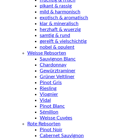
fruchtig & frisch
pikant & rassig
mild & harmonisch
exotisch & aromatisch
klar & mineralisch
herzhaft & wuerzig
samtig & rund
gereift & vielschichtig
nobel & opulent
Weisse Rebsorten
Sauvignon Blanc
Chardonnay
Gewürztraminer
Grüner Veltliner
Pinot Gris
Riesling
Viognier
Vidal
Pinot Blanc
Sémillon
Weisse Cuvées
Rote Rebsorten
Pinot Noir
Cabernet Sauvignon