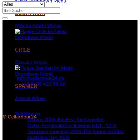
Suchen
SÜDAFRIKA
nach:
Mischa Estate Wines
Cellardoor24
CHILE
Kellerweg 4
84494 Neumarkt-Sankt Veit
Besoain Wines
Deutschland
Email:
info@cellardoor24.de
Telefon:
+49 8639 420 98 66
SPANIEN
Adamá Wines
% Aktionen
© Cellardoor24
Ostern 2026: Ein Fest für Genießer
Oster-Sonderaktion: Icewine jetzt –50 %
Rechtliche Informationen
Terrassen-Opening 2026: Die Sonne im Glas
Australia Day 2026