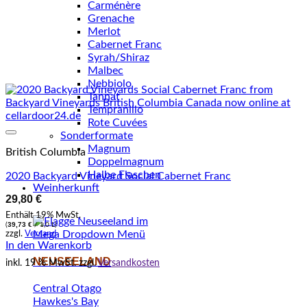
Carménère
Grenache
Merlot
Cabernet Franc
Syrah/Shiraz
Malbec
Nebbiolo
Tannat
Tempranillo
Rote Cuvées
Sonderformate
Auf den Wunschzettel setzen
Magnum
British Columbia
Doppelmagnum
Halbe Flaschen
2020 Backyard Vineyard Social Cabernet Franc
Weinherkunft
29,80
€
Enthält 19% MwSt.
39,73
€
(
/ 1,0 L)
zzgl.
Versand
In den Warenkorb
NEUSEELAND
inkl. 19 % MwSt.
zzgl.
Versandkosten
Central Otago
Hawkes's Bay